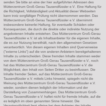
senden Sie bitte an eine der hier aufgeführten Adressen des
Mütterzentrum Groß-Gerau Tausendfüssler e.V.. Eine Haftung für
die Richtigkeit, Vollständigkeit und Aktualität dieser Webseiten
kann trotz sorgfältiger Prüfung nicht übernommen werden. Das
Mütterzentrum Groß-Gerau Tausendfüssler e.V. übernimmt
insbesondere keinerlei Haftung, für eventuelle Schäden oder
Konsequenzen, die durch die direkte oder indirekte Nutzung der
angebotenen Inhalte entstehen. Das Mütterzentrum Groß-Gerau
Tausendfüssler e.V. ist als Inhaltsanbieter für die eigenen Inhalte,
die es zur Nutzung bereithält, nach den allgemeinen Gesetzen
verantwortlich. Von diesen eigenen Inhalten sind Querverweise
("externe Links") auf die von anderen Anbietern bereitgehaltenen
Inhalte zu unterscheiden. Diese fremden Inhalte stammen weder
von dem Mütterzentrum Groß-Gerau Tausendfüssler e.V., noch
hat das Mütterzentrum Groß-Gerau Tausendfüssler e.V. die
Möglichkeit, den Inhalt von Seiten Dritter zu beeinflussen. Die
Inhalte fremder Seiten, auf das Mütterzentrum Groß-Gerau
Tausendfüssler e.V. mittels Links hinweist, spiegeln nicht die
Meinung des Mütterzentrum Groß-Gerau Tausendfüssler e.V.
wieder, sondern dienen lediglich der Information und der
Darstellung von Zusammenhängen. Das Mütterzentrum Groß-
Gerau Tausendfüssler e.V. haftet nicht für fremde Inhalte, auf die
es lediglich im oben genannten Sinne hinweist. Die
Verantwortlichkeit liegt alleine bei dem Anbieter der Inhalte.